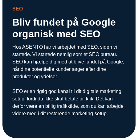
Snapchat annoncering
SEO
LinkedIn annoncering
Bliv fundet på Google
Pinterest annoncering
organisk med SEO
TikTok annoncering
Hos ASENTO har vi arbejdet med SEO, siden vi
startede. Vi startede nemlig som et SEO bureau.
PAID SEARCH
SEO kan hjælpe dig med at blive fundet på Google,
når dine potentielle kunder søger efter dine
Google Ads
produkter og ydelser.
Display annoncering
SEO er en rigtig god kanal til dit digitale marketing
YouTube annoncering
setup, fordi du ikke skal betale pr. klik. Det kan
Google shopping
derfor være en billig trafikkilde, som du kan arbejde
videre med i dit resterende marketing-setup.
Bing Ads
E-MAIL MARKETING