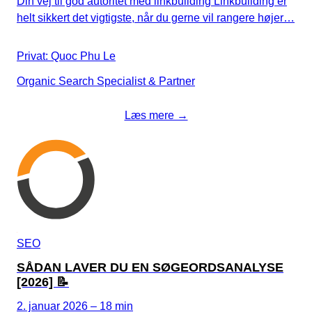
Din vej til god autoritet med linkbuilding Linkbuilding er
helt sikkert det vigtigste, når du gerne vil rangere højer…
Privat: Quoc Phu Le
Organic Search Specialist & Partner
Læs mere →
SEO
SÅDAN LAVER DU EN SØGEORDSANALYSE
[2026] 📝
2. januar 2026 – 18 min