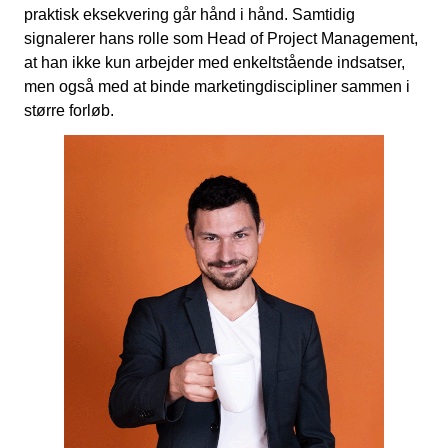
praktisk eksekvering går hånd i hånd. Samtidig
Kampagnemails
signalerer hans rolle som Head of Project Management,
Leadgenerering
at han ikke kun arbejder med enkeltstående indsatser,
men også med at binde marketingdiscipliner sammen i
E-mail automation
større forløb.
TRACKING
Server-Side Tracking