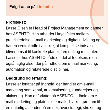
Snapchat annoncering
Følg Lasse på
LinkedIn
LinkedIn annoncering
Profiltekst:
Pinterest annoncering
Lasse Olsen er Head of Project Management og partner
TikTok annoncering
hos ASENTO. Han arbejder i krydsfeltet mellem
projektledelse, e-mail marketing og digital udvikling og
PAID SEARCH
har en central rolle i at sikre, at komplekse indsatser
bliver omsat til konkrete planer, fremdrift og resultater.
Google Ads
Lasse er hos ASENTO både en del af ledelsen, men
også faglig afsender på indhold om e-mail marketing,
Display annoncering
automation og relaterede discipliner.
YouTube annoncering
Baggrund og erfaring:
Google shopping
Lasse er forfatter på indhold, der handler om e-mail
marketing som kanal, automatisering, kunderejser og
Bing Ads
aktivering. Han er forfatter på ASENTO-indhold om e-
mail marketing og plain text e-mails, hvilket gør ham til
E-MAIL MARKETING
en naturlig afsender på emner, hvor strategi, struktur og