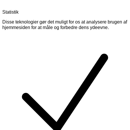
Statistik
Disse teknologier gør det muligt for os at analysere brugen af
hjemmesiden for at måle og forbedre dens ydeevne.
Skift
cookies
for
Statistik