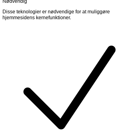
Nødvendig
Disse teknologier er nødvendige for at muliggøre
hjemmesidens kernefunktioner.
Skift
cookies
for
Nødvendig