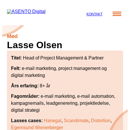
KONTAKT
Cases
Mød
Specialer
Lasse Olsen
Viden
ORGANIC SEARCH
Om os
Titel:
Head of Project Management & Partner
Blog
SEO
Nyhedsbrev
Mød teamet
Felt:
e-mail marketing, project management og
GEO
digital marketing
Webinar
Karriere
Programmatic SEO
Års erfaring:
8+ år
Whitepapers
Fagområder:
e-mail marketing, e-mail automation,
FÅ KORTLAGT DIN AI SYNLIGHED
kampagnemails, leadgenerering, projektledelse,
digital strategi
PAID SOCIAL
Lasses cases:
Hanegal
,
Scandimate
,
Distortion
,
Meta annoncering
Egernsund Wienerberger