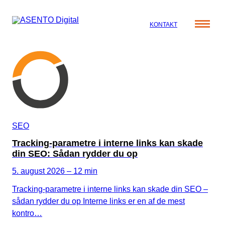
KONTAKT
Cases
Specialer
Viden
ORGANIC SEARCH
Om os
Blog
SEO
Nyhedsbrev
Mød teamet
SEO
GEO
Webinar
Tracking-parametre i interne links kan skade
Karriere
Programmatic SEO
din SEO: Sådan rydder du op
Whitepapers
FÅ KORTLAGT DIN AI SYNLIGHED
5. august 2026 – 12 min
Tracking-parametre i interne links kan skade din SEO –
PAID SOCIAL
sådan rydder du op Interne links er en af de mest
kontro…
Meta annoncering