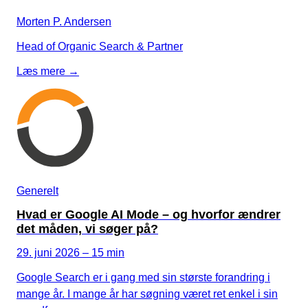
Snapchat annoncering
Morten P. Andersen
LinkedIn annoncering
Head of Organic Search & Partner
Pinterest annoncering
Læs mere →
TikTok annoncering
PAID SEARCH
Google Ads
Display annoncering
Generelt
YouTube annoncering
Hvad er Google AI Mode – og hvorfor ændrer
det måden, vi søger på?
Google shopping
29. juni 2026 – 15 min
Bing Ads
Google Search er i gang med sin største forandring i
E-MAIL MARKETING
mange år. I mange år har søgning været ret enkel i sin