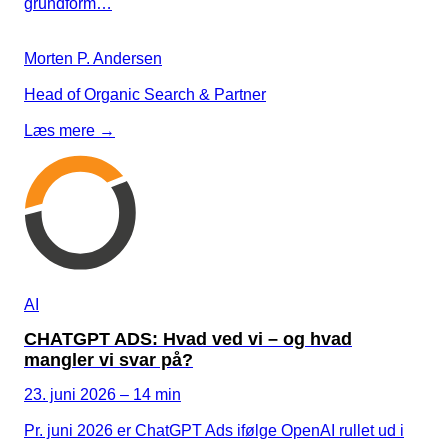
grundform…
Kampagnemails
Leadgenerering
Morten P. Andersen
E-mail automation
Head of Organic Search & Partner
Læs mere →
TRACKING
Server-Side Tracking
AI
CHATGPT ADS: Hvad ved vi – og hvad
mangler vi svar på?
23. juni 2026 – 14 min
Pr. juni 2026 er ChatGPT Ads ifølge OpenAI rullet ud i