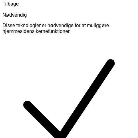
Tilbage
Nødvendig
Disse teknologier er nødvendige for at muliggøre
hjemmesidens kernefunktioner.
Skift
cookies
for
Nødvendig