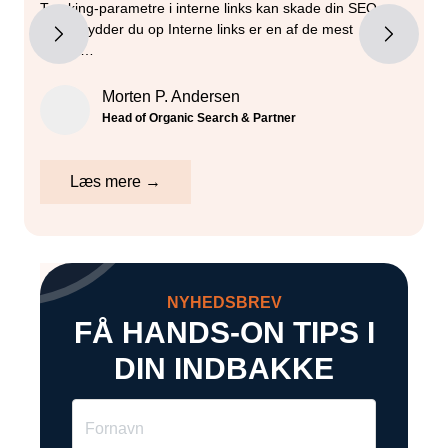
Tracking-parametre i interne links kan skade din SEO –
G
sådan rydder du op Interne links er en af de mest
m
kontro…
g
Morten P. Andersen
Head of Organic Search & Partner
Læs mere →
NYHEDSBREV
FÅ HANDS-ON TIPS I
DIN INDBAKKE