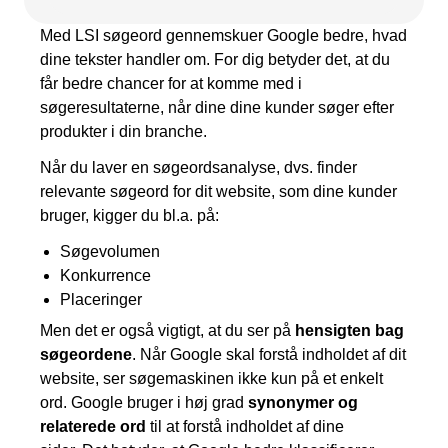
Kampagnemails
Med LSI søgeord gennemskuer Google bedre, hvad
Leadgenerering
dine tekster handler om. For dig betyder det, at du
får bedre chancer for at komme med i
E-mail automation
søgeresultaterne, når dine dine kunder søger efter
produkter i din branche.
TRACKING
Når du laver en søgeordsanalyse, dvs. finder
Server-Side Tracking
relevante søgeord for dit website, som dine kunder
bruger, kigger du bl.a. på:
Søgevolumen
Konkurrence
Placeringer
Men det er også vigtigt, at du ser på
hensigten bag
søgeordene
. Når Google skal forstå indholdet af dit
website, ser søgemaskinen ikke kun på et enkelt
ord. Google bruger i høj grad
synonymer og
relaterede ord
til at forstå indholdet af dine