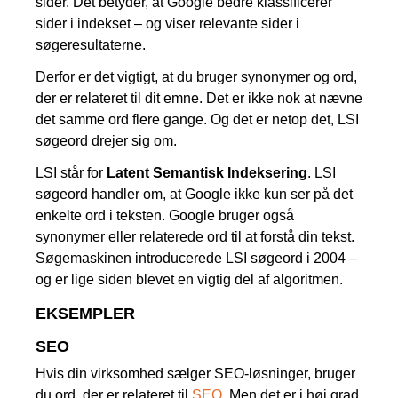
sider. Det betyder, at Google bedre klassificerer
sider i indekset – og viser relevante sider i
søgeresultaterne.
Derfor er det vigtigt, at du bruger synonymer og ord,
der er relateret til dit emne. Det er ikke nok at nævne
det samme ord flere gange. Og det er netop det, LSI
søgeord drejer sig om.
LSI står for
Latent Semantisk Indeksering
. LSI
søgeord handler om, at Google ikke kun ser på det
enkelte ord i teksten. Google bruger også
synonymer eller relaterede ord til at forstå din tekst.
Søgemaskinen introducerede LSI søgeord i 2004 –
og er lige siden blevet en vigtig del af algoritmen.
EKSEMPLER
SEO
Hvis din virksomhed sælger SEO-løsninger, bruger
du ord, der er relateret til
SEO
. Men det er i høj grad