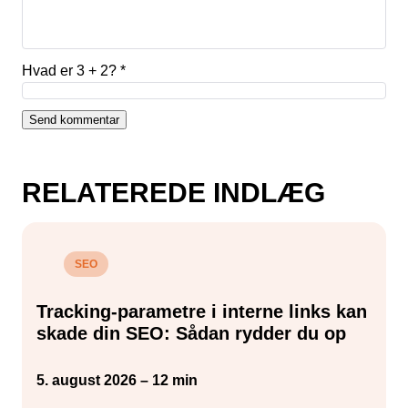
Hvad er 3 + 2?
*
RELATEREDE INDLÆG
SEO
Tracking-parametre i interne links kan
skade din SEO: Sådan rydder du op
5. august 2026 – 12 min
2