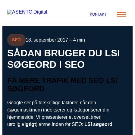
KONTAKT
Cases
18. september 2017 – 4 min
SEO
Specialer
Viden
SÅDAN BRUGER DU LSI
ORGANIC SEARCH
Om os
SØGEORD I SEO
Blog
SEO
Nyhedsbrev
Mød teamet
GEO
FÅ MERE TRAFIK MED SEO LSI
Webinar
SØGEORD
Karriere
Programmatic SEO
Whitepapers
FÅ KORTLAGT DIN AI SYNLIGHED
Google ser på forskellige faktorer, når den
(søgemaskinen) indekserer og kategoriserer din
hjemmeside. Vi præsenterer et overset (men
PAID SOCIAL
utrolig
vigtigt
) emne inden for SEO:
LSI søgeord
.
Meta annoncering