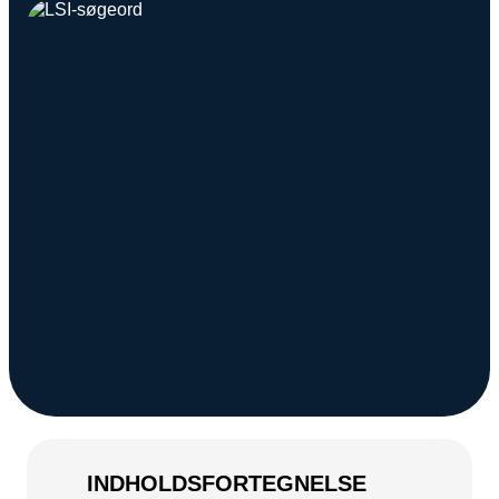
Snapchat annoncering
LinkedIn annoncering
Pinterest annoncering
TikTok annoncering
PAID SEARCH
Google Ads
Display annoncering
YouTube annoncering
Google shopping
Bing Ads
E-MAIL MARKETING
INDHOLDSFORTEGNELSE