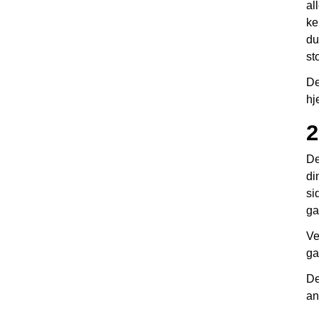
al
ke
du
st
De
hj
2
De
di
si
ga
Ve
ga
De
an