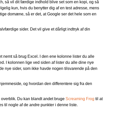
h, så vil dit færdige indhold blive set som en kopi, og så
elig kun, hvis du benytter dig af en test adresse, mens
rigtige domæne, så er det, at Google ser det hele som en
lvfærdige sider. Det vil give et dårligt indtryk af din
et nemt så brug Excel. I den ene kolonne lister du alle
d. I kolonnen lige ved siden af lister du alle dine nye
u de nye sider, som ikke havde nogen tilsvarende på den
e hjemmeside, og hvordan den differentere sig fra den
e overblik. Du kan blandt andet bruge
Screaming Frog
til at
 til nogle af de andre punkter i denne liste.