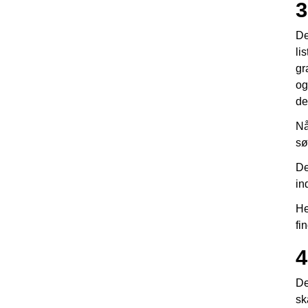
3
De
li
gr
og
de
Nå
sø
De
in
He
fi
4
De
sk