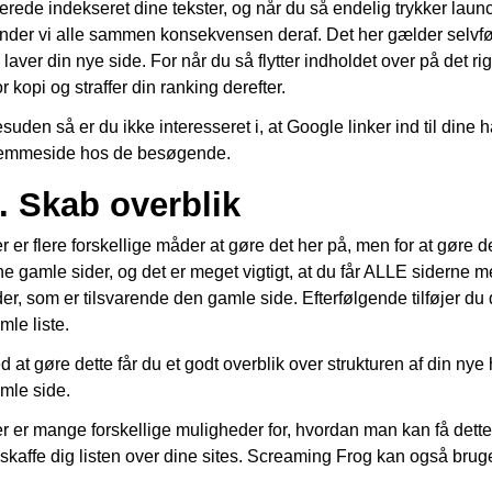
lerede indekseret dine tekster, og når du så endelig trykker launc
nder vi alle sammen konsekvensen deraf. Det her gælder selvfølg
 laver din nye side. For når du så flytter indholdet over på det 
or kopi og straffer din ranking derefter.
suden så er du ikke interesseret i, at Google linker ind til dine ha
emmeside hos de besøgende.
. Skab overblik
r er flere forskellige måder at gøre det her på, men for at gøre d
ne gamle sider, og det er meget vigtigt, at du får ALLE siderne me
der, som er tilsvarende den gamle side. Efterfølgende tilføjer d
mle liste.
d at gøre dette får du et godt overblik over strukturen af din ny
mle side.
r er mange forskellige muligheder for, hvordan man kan få dett
skaffe dig listen over dine sites. Screaming Frog kan også bruges