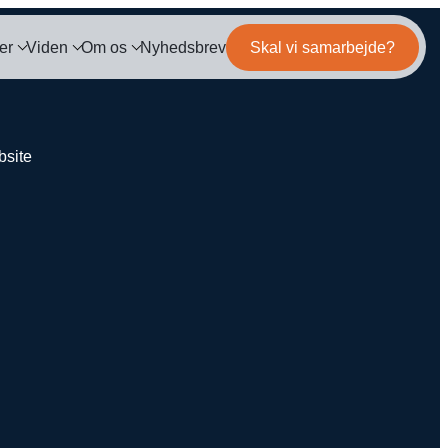
er
Viden
Om os
Nyhedsbrev
Skal vi samarbejde?
og
Mød teamet
IL MARKETING
TRACKING
ls
Server-Side Tracking
binar
Karriere
ng
itepapers
ation