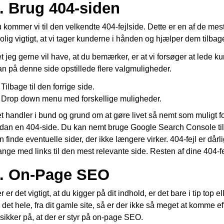
. Brug 404-siden
 kommer vi til den velkendte 404-fejlside. Dette er en af de mest
rolig vigtigt, at vi tager kunderne i hånden og hjælper dem tilbag
t jeg gerne vil have, at du bemærker, er at vi forsøger at lede k
n på denne side opstillede flere valgmuligheder.
Tilbage til den forrige side.
Drop down menu med forskellige muligheder.
t handler i bund og grund om at gøre livet så nemt som muligt f
dan en 404-side. Du kan nemt bruge Google Search Console til 
n finde eventuelle sider, der ikke længere virker. 404-fejl er dårl
nge med links til den mest relevante side. Resten af dine 404-fej
. On-Page SEO
r er det vigtigt, at du kigger på dit indhold, er det bare i tip top 
 det hele, fra dit gamle site, så er der ikke så meget at komme eft
 sikker på, at der er styr på on-page SEO.