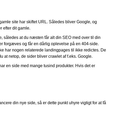
it gamle site har skiftet URL. Således bliver Google, og
r efter dit gamle.
 således at du næsten får alt din SEO med over til din
er forgæves og får en dårlig oplevelse på en 404-side.
ke har nogen relaterede landingpages til ikke redictes. De
u at netop, de sider bliver crawlet af f.eks. Google.
har en side med mange tusind produkter. Hvis det er
cere din nye side, så er dette punkt uhyre vigtigt for at få