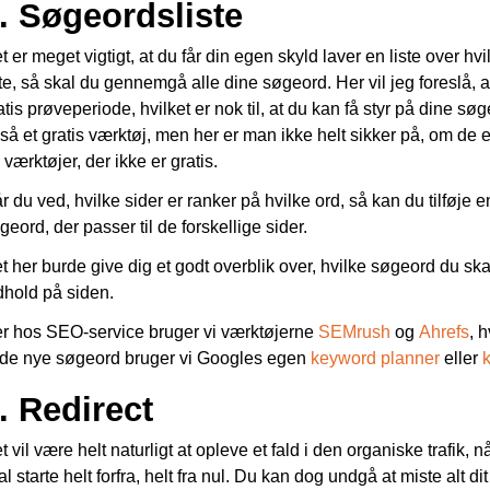
. Søgeordsliste
t er meget vigtigt, at du får din egen skyld laver en liste over h
ste, så skal du gennemgå alle dine søgeord. Her vil jeg foreslå, 
atis prøveperiode, hvilket er nok til, at du kan få styr på dine 
så et gratis værktøj, men her er man ikke helt sikker på, om de e
 værktøjer, der ikke er gratis.
r du ved, hvilke sider er ranker på hvilke ord, så kan du tilføje e
geord, der passer til de forskellige sider.
t her burde give dig et godt overblik over, hvilke søgeord du skal
dhold på siden.
r hos SEO-service bruger vi værktøjerne
SEMrush
og
Ahrefs
, 
nde nye søgeord bruger vi Googles egen
keyword planner
eller
. Redirect
t vil være helt naturligt at opleve et fald i den organiske trafik
al starte helt forfra, helt fra nul. Du kan dog undgå at miste alt