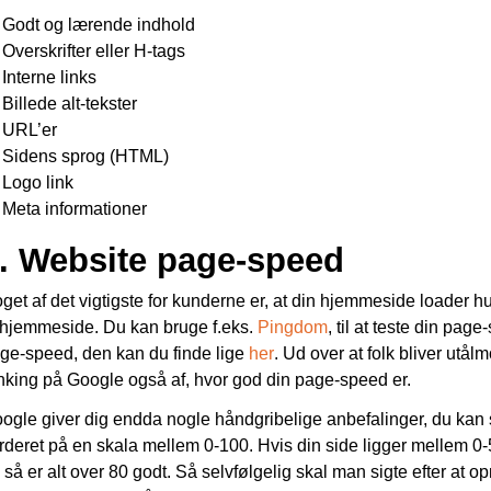
Godt og lærende indhold
Overskrifter eller H-tags
Interne links
Billede alt-tekster
URL’er
Sidens sprog (HTML)
Logo link
Meta informationer
. Website page-speed
get af det vigtigste for kunderne er, at din hjemmeside loader hu
 hjemmeside. Du kan bruge f.eks.
Pingdom
, til at teste din pag
ge-speed, den kan du finde lige
her
. Ud over at folk bliver utå
nking på Google også af, hvor god din page-speed er.
ogle giver dig endda nogle håndgribelige anbefalinger, du kan sta
rderet på en skala mellem 0-100. Hvis din side ligger mellem 0-
 så er alt over 80 godt. Så selvfølgelig skal man sigte efter at 