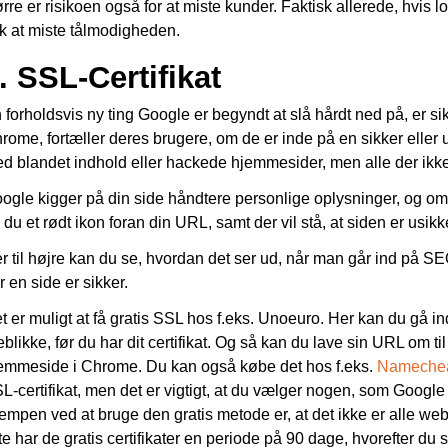
ørre er risikoen også for at miste kunder. Faktisk allerede, hvis 
lk at miste tålmodigheden.
. SSL-Certifikat
 forholdsvis ny ting Google er begyndt at slå hårdt ned på, er
rome, fortæller deres brugere, om de er inde på en sikker eller
d blandet indhold eller hackede hjemmesider, men alle der ikke 
ogle kigger på din side håndtere personlige oplysninger, og om
r du et rødt ikon foran din URL, samt der vil stå, at siden er usikk
r til højre kan du se, hvordan det ser ud, når man går ind på S
r en side er sikker.
t er muligt at få gratis SSL hos f.eks. Unoeuro. Her kan du gå i
eblikke, før du har dit certifikat. Og så kan du lave sin URL om til
emmeside i Chrome. Du kan også købe det hos f.eks.
Nameche
L-certifikat, men det er vigtigt, at du vælger nogen, som Google s
empen ved at bruge den gratis metode er, at det ikke er alle web
te har de gratis certifikater en periode på 90 dage, hvorefter du s