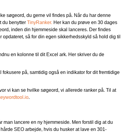
vilke søgeord, du gerne vil findes på. Når du har denne
at du benytter
TinyRanker.
Her kan du prøve en 30 dages
søgeord, inden din hjemmeside skal lanceres. Der findes
r opdateret, så for din egen sikkerhedsskyld så hold dig til
ndnu en kolonne til dit Excel ark. Her skriver du de
 fokusere på, samtidig også en indikator for dit fremtidige
hvor vi kan se hvilke søgeord, vi allerede ranker på. Til at
keywordtool.io
.
, når man lancere en ny hjemmeside. Men forstil dig at du
 dit hårde SEO arbejde, hvis du husker at lave en 301-