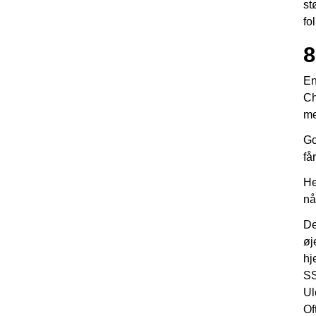
st
fo
8
En
Ch
me
Go
få
He
nå
De
øj
hj
SS
Ul
Of