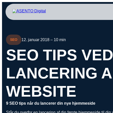
ORGANIC SEARCH
PAID 
SEO
Meta annonce
12. januar 2018 – 10 min
SEO
GEO
Snapchat ann
SEO TIPS VE
Programmatic SEO
LinkedIn ann
FÅ KORTLAGT DIN AI SYNLIGHED
Pinterest ann
LANCERING A
TikTok annon
WEBSITE
9 SEO tips når du lancerer din nye hjemmeside
Står du overfor en lancering af din første hjemmeside til din