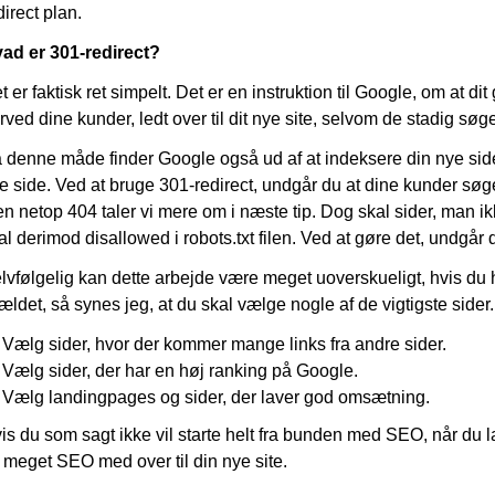
direct plan.
ad er 301-redirect?
t er faktisk ret simpelt. Det er en instruktion til Google, om at d
rved dine kunder, ledt over til dit nye site, selvom de stadig søge
 denne måde finder Google også ud af at indeksere din nye side,
e side. Ved at bruge 301-redirect, undgår du at dine kunder søg
n netop 404 taler vi mere om i næste tip. Dog skal sider, man ik
al derimod disallowed i robots.txt filen. Ved at gøre det, undgår d
lvfølgelig kan dette arbejde være meget uoverskueligt, hvis du 
lfældet, så synes jeg, at du skal vælge nogle af de vigtigste sider.
Vælg sider, hvor der kommer mange links fra andre sider.
Vælg sider, der har en høj ranking på Google.
Vælg landingpages og sider, der laver god omsætning.
is du som sagt ikke vil starte helt fra bunden med SEO, når du lan
 meget SEO med over til din nye site.