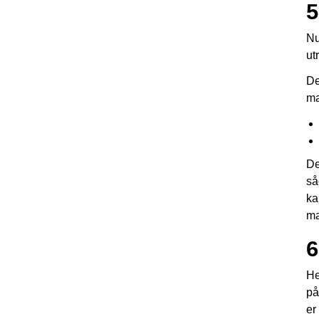
5
Nu
ut
De
ma
De
så
ka
ma
6
He
på
er