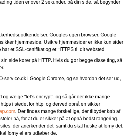
loading tiden er over 2 sekunder, på din side, så begynder
 sikkerhedsgodkendelser. Googles egen browser, Google
 usikker hjemmeside. Usikre hjemmesider er ikke kun sider
har et SSL-certifikat og et HTTPS til dit websted.
 sin side kører på HTTP. Hvis du gør begge disse ting, så
er.
EO-service.dk i Google Chrome, og se hvordan det ser ud,
nd og vælge “let’s encrypt”, og så går der ikke mange
 https i stedet for http, og derved opnå en sikker
ap.com
. Der findes mange forskellige, der tilbyder køb af
toler på, for at du er sikker på at opnå bedst rangering.
sites, der anerkender det, samt du skal huske at forny det.
kal forny ellers udløber de.