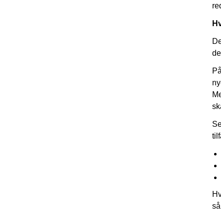
re
Hv
De
de
På
ny
Me
sk
Se
ti
Hv
så