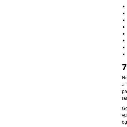
7
No
af
pa
ra
Go
vu
og