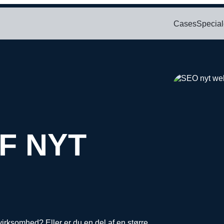
Cases
Special
Bl
SOCIAL
PAID SEARCH
E-MA
ring
Google Ads
Kampagnemai
We
oncering
Display annoncering
Leadgenereri
D
Wh
oncering
YouTube annoncering
E-mail autom
oncering
Google shopping
F NYT
cering
Bing Ads
 virksomhed? Eller er du en del af en større