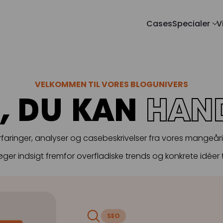
Cases
Specialer
V
Blog
SOCIAL
PAID SEARCH
E-MA
ering
Google Ads
Kampagnema
Webin
VELKOMMEN TIL VORES BLOGUNIVERS
noncering
Display annoncering
Leadgenerer
, DU KAN
HAN
Whitep
ncering
YouTube annoncering
E-mail auto
oncering
Google shopping
erfaringer, analyser og casebeskrivelser fra vores mangeår
cering
Bing Ads
øger indsigt fremfor overfladiske trends og konkrete idéer t
SEO