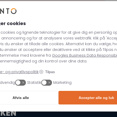
Hvornår giver LinkedIn’s Business Manager mening
for dig? Den altoverskyggende årsag til, at man
som virksomhed skal …
ger cookies
Louise Conradsen
 cookies og lignende teknologier for at give dig en personlig op
CMO & Partner
 annoncering og for at analysere vores webtrafik. Klik på 'Accep
hvis du ønsker at tillade alle cookies. Alternativt kan du vælge, hv
Læs mere →
u ønsker at acceptere eller deaktivere ved at klikke på Tilpas n
stemmelse med kravene fra
Googles Business Data Responsibili
 gennemsigtighed og din kontrol over dine data.
- og privatlivspolitik
Tilpas
dvendig
Statistik
Marketing
REV
Afvis alle
Accepter alle og luk
NDLE
PÅ – DIREKTE I
KKEN