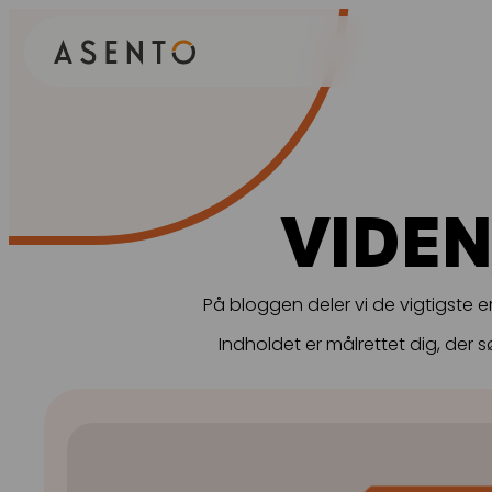
ORGANIC SEARCH
PAID 
SEO
Meta annonc
GEO
Snapchat an
VIDEN
Programmatic SEO
LinkedIn anno
FÅ KORTLAGT DIN AI SYNLIGHED
Pinterest ann
På bloggen deler vi de vigtigste 
TikTok annon
Indholdet er målrettet dig, der s