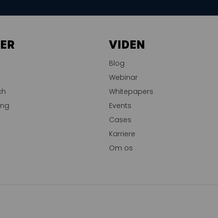
LER
VIDEN
Blog
Webinar
ch
Whitepapers
ing
Events
Cases
Karriere
Om os