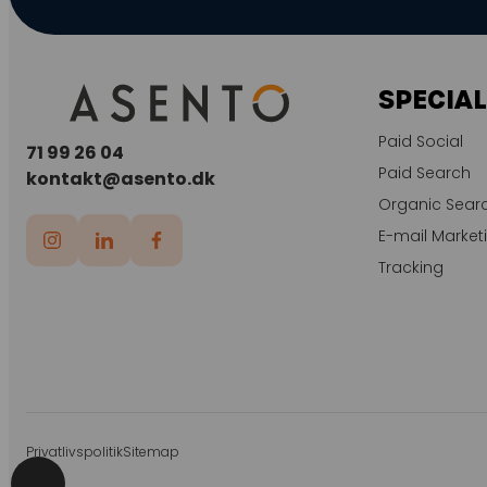
SPECIA
Paid Social
71 99 26 04
Paid Search
kontakt@asento.dk
Organic Sear
E-mail Market
Tracking
Privatlivspolitik
Sitemap