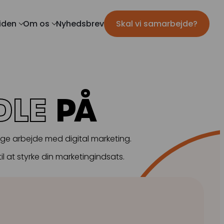
iden
Om os
Nyhedsbrev
Skal vi samarbejde?
Mød teamet
IL MARKETING
TRACKING
ils
Server-Side Tracking
ar
Karriere
ing
DLE
PÅ
apers
mation
ige arbejde med digital marketing.
il at styrke din marketingindsats.