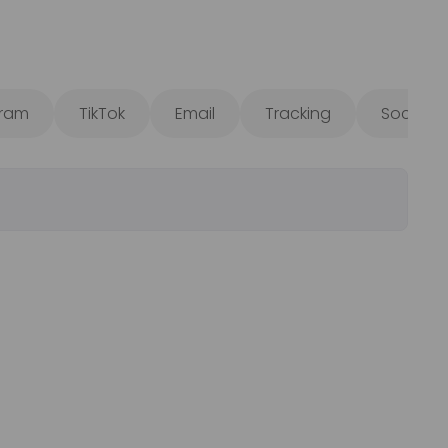
gram
TikTok
Email
Tracking
Sociale 