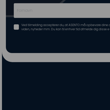
Ved tilmelding accepterer du, at ASENTO må opbevare dine o
viden, nyheder mm. Du kan til enhver tid afmelde dig disse e