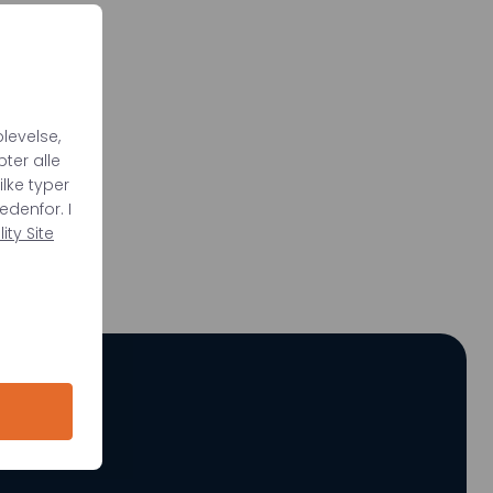
levelse,
ter alle
ilke typer
edenfor. I
ty Site