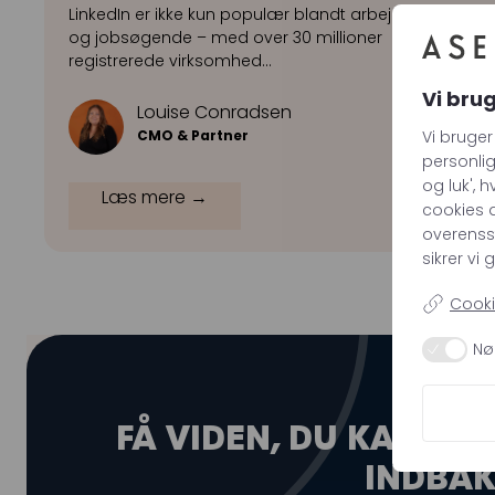
LinkedIn er ikke kun populær blandt arbejdsgivere
og jobsøgende – med over 30 millioner
registrerede virksomhed…
Vi bru
Louise Conradsen
Vi bruger
CMO & Partner
personlig
og luk', 
Læs mere →
cookies d
overens
sikrer vi
Cookie
Nø
NYHEDSB
FÅ VIDEN, DU KAN
HA
INDBA