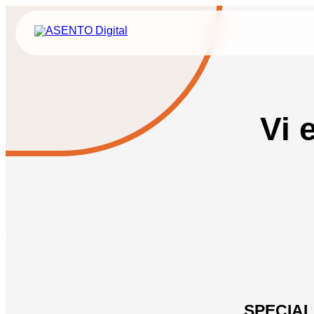
ORGANIC SEARCH
PAID 
SEO
Meta annonce
Vi 
GEO
Snapchat ann
Programmatic SEO
LinkedIn ann
FÅ KORTLAGT DIN AI SYNLIGHED
Pinterest ann
TikTok annon
SPECIA