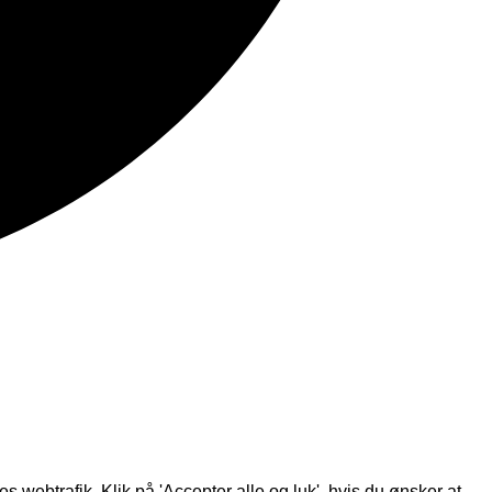
s webtrafik. Klik på 'Accepter alle og luk', hvis du ønsker at