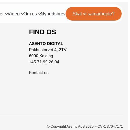
er
Viden
Om os
Nyhedsbrev
Skal vi samarbejde?
FIND OS
og
Mød teamet
IL MARKETING
TRACKING
ls
Server-Side Tracking
ASENTO DIGITAL
binar
Karriere
Pakhustorvet 4, 2TV
ng
6000 Kolding
+45 71 99 26 04
itepapers
ation
Kontakt os
© Copyright Asento ApS 2025 – CVR: 37047171