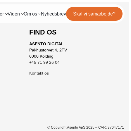
er
Viden
Om os
Nyhedsbrev
Skal vi samarbejde?
FIND OS
og
Mød teamet
IL MARKETING
TRACKING
ls
Server-Side Tracking
ASENTO DIGITAL
binar
Karriere
Pakhustorvet 4, 2TV
ng
6000 Kolding
+45 71 99 26 04
itepapers
ation
Kontakt os
© Copyright Asento ApS 2025 – CVR: 37047171