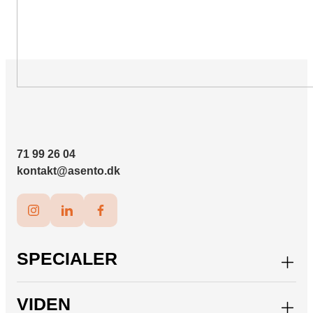
71 99 26 04
kontakt@asento.dk
SPECIALER
VIDEN
Paid Social