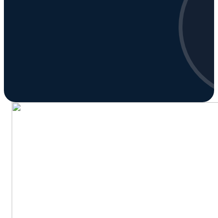
Snapchat annoncering
LinkedIn annoncering
Pinterest annoncering
TikTok annoncering
PAID SEARCH
Google Ads
Display annoncering
YouTube annoncering
Google shopping
Bing Ads
E-MAIL MARKETING