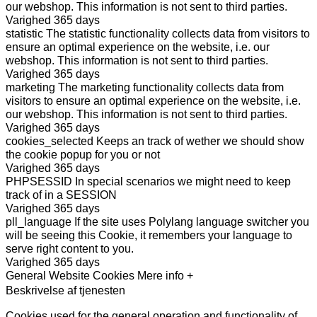
our webshop. This information is not sent to third parties.
Varighed
365 days
statistic
The statistic functionality collects data from visitors to
ensure an optimal experience on the website, i.e. our
webshop. This information is not sent to third parties.
Varighed
365 days
marketing
The marketing functionality collects data from
visitors to ensure an optimal experience on the website, i.e.
our webshop. This information is not sent to third parties.
Varighed
365 days
cookies_selected
Keeps an track of wether we should show
the cookie popup for you or not
Varighed
365 days
PHPSESSID
In special scenarios we might need to keep
track of in a SESSION
Varighed
365 days
pll_language
If the site uses Polylang language switcher you
will be seeing this Cookie, it remembers your language to
serve right content to you.
Varighed
365 days
General Website Cookies
Mere info +
Beskrivelse af tjenesten
Cookies used for the general operation and functionality of