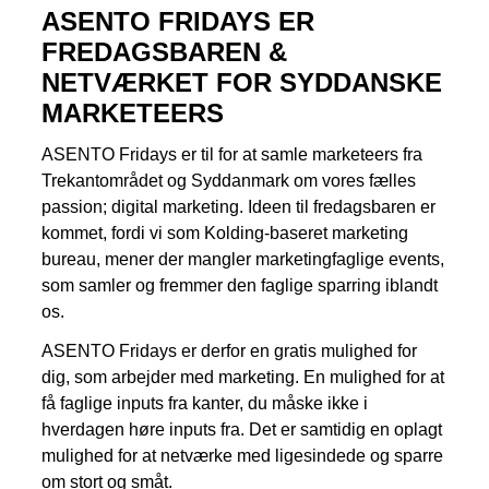
Kampagnemails
ASENTO FRIDAYS ER
FREDAGSBAREN &
Leadgenerering
NETVÆRKET FOR SYDDANSKE
E-mail automation
MARKETEERS
TRACKING
ASENTO Fridays er til for at samle marketeers fra
Trekantområdet og Syddanmark om vores fælles
Server-Side Tracking
passion; digital marketing. Ideen til fredagsbaren er
kommet, fordi vi som Kolding-baseret marketing
bureau, mener der mangler marketingfaglige events,
som samler og fremmer den faglige sparring iblandt
os.
ASENTO Fridays er derfor en gratis mulighed for
dig, som arbejder med marketing. En mulighed for at
få faglige inputs fra kanter, du måske ikke i
hverdagen høre inputs fra. Det er samtidig en oplagt
mulighed for at netværke med ligesindede og sparre
om stort og småt.