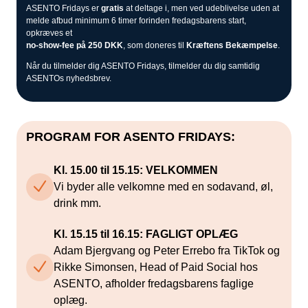
ASENTO Fridays er
gratis
at deltage i, men ved udeblivelse uden at
melde afbud minimum 6 timer forinden fredagsbarens start,
opkræves et
no-show-fee på 250 DKK
, som doneres til
Kræftens Bekæmpelse
.
Når du tilmelder dig ASENTO Fridays, tilmelder du dig samtidig
ASENTOs nyhedsbrev.
PROGRAM FOR ASENTO FRIDAYS:
Kl. 15.00 til 15.15:
VELKOMMEN
Vi byder alle velkomne med en sodavand, øl,
drink mm.
Kl. 15.15 til 16.15:
FAGLIGT OPLÆG
Adam Bjergvang og Peter Errebo fra TikTok og
Rikke Simonsen, Head of Paid Social hos
ASENTO, afholder fredagsbarens faglige
oplæg.