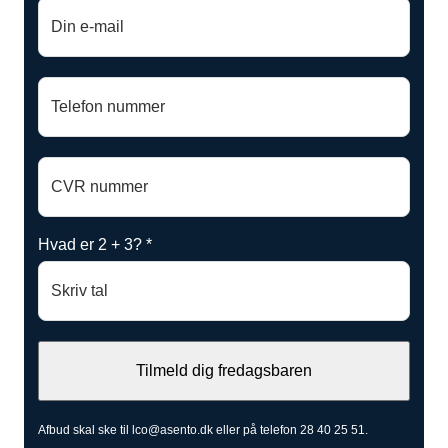
Hvad er 2 + 3? *
Afbud skal ske til lco@asento.dk eller på telefon 28 40 25 51.