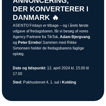
ANNONCERING,
Snapchat annoncering
DER KONVERTERER I
LinkedIn annoncering
DANMARK 🔥
Pinterest annoncering
ASENTO Fridays er tilbage – og i årets første
udgave af fredagsbaren, får vi besøg af vores
TikTok annoncering
Agency Partnere fra TikTok,
Adam Bjergvang
og
Peter Errebo
! Sammen med Rikke
PAID SEARCH
Simonsen holder de fredagsbarens faglige
Google Ads
oplæg.
Display annoncering
Dato og tidspunkt:
12. april 2024 kl. 15.00 til
YouTube annoncering
17.00
Google shopping
Sted:
Pakhustorvet 4, 1. sal i
Kolding
Bing Ads
E-MAIL MARKETING