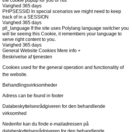
the cookie popup for you or not
Varighed
365 days
PHPSESSID
In special scenarios we might need to keep
track of in a SESSION
Varighed
365 days
pll_language
If the site uses Polylang language switcher you
will be seeing this Cookie, it remembers your language to
serve right content to you.
Varighed
365 days
General Website Cookies
Mere info +
Beskrivelse af tjenesten
Cookies used for the general operation and functionality of
the website.
Behandlingsvirksomheder
Adress can be found in footer
Databeskyttelsesrådgiveren for den behandlende
virksomhed
Nedenfor kan du finde e-mailadressen på
databeskyttelsesrådgiveren for den behandlende