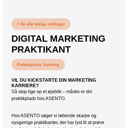
Snapchat annoncering
LinkedIn annoncering
< Se alle ledige stillinger
Pinterest annoncering
DIGITAL MARKETING
TikTok annoncering
PRAKTIKANT
PAID SEARCH
Google Ads
Praktikplads, Kolding
Display annoncering
VIL DU KICKSTARTE DIN MARKETING
YouTube annoncering
KARRIERE?
Så stop lige op et øjeblik – måske er din
Google shopping
praktikplads hos ASENTO.
Bing Ads
Hos ASENTO søger vi løbende skarpe og
E-MAIL MARKETING
nysgerrige praktikanter, der har lyst til at prøve