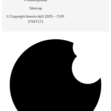
6000 Kolding
Cases
Sitemap
+45 71 99 26 04
Karriere
© Copyright Asento ApS 2025 – CVR:
Kontakt os
Om os
37047171