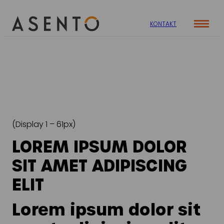
KONTAKT
Cases
Specialer
Viden
ORGANIC SEARCH
Om os
Blog
SEO
Nyhedsbrev
Mød teamet
(Display 1 – 61px)
GEO
Webinar
LOREM IPSUM DOLOR
Karriere
Programmatic SEO
Whitepapers
SIT AMET ADIPISCING
FÅ KORTLAGT DIN AI SYNLIGHED
ELIT
PAID SOCIAL
Lorem ipsum dolor sit
Meta annoncering