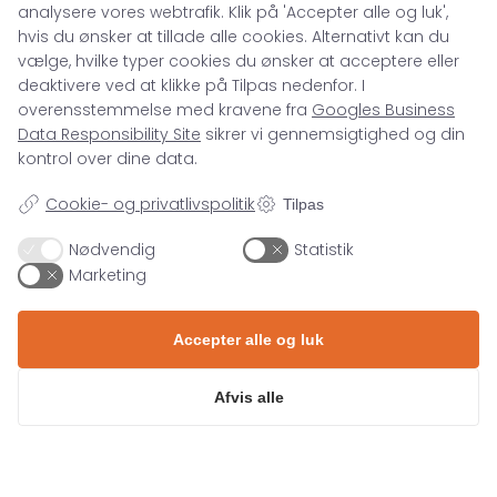
mi blandit tincidunt. Quisque sed lacus
analysere vores webtrafik. Klik på 'Accepter alle og luk',
hvis du ønsker at tillade alle cookies. Alternativt kan du
condimentum, commodo odio vitae, imperdiet
vælge, hvilke typer cookies du ønsker at acceptere eller
sem. Nam nec urna efficitur, eleifend nibh molestie,
deaktivere ved at klikke på Tilpas nedenfor. I
rhoncus nulla. Etiam quis finibus tellus, id
overensstemmelse med kravene fra
Googles Business
fermentum diam. In scelerisque, est a accumsan
Data Responsibility Site
sikrer vi gennemsigtighed og din
mollis, neque lacus auctor orci, nec maximus odio
kontrol over dine data.
est a lectus. Etiam scelerisque dolor vitae ornare
ornare. Maecenas interdum a lectus et cursus.
Cookie- og privatlivspolitik
Tilpas
Nødvendig
Statistik
Lorem ipsum dolor sit amet,
Marketing
consectetur adipiscing elit.
Nunc nisl odio, iaculis vel
Accepter alle og luk
eleifend eu, blandit nec
enim. Aliquam massa sem,
Afvis alle
dapibus vel tincidunt quis,
malesuada sed est.
Andreas Pedersen