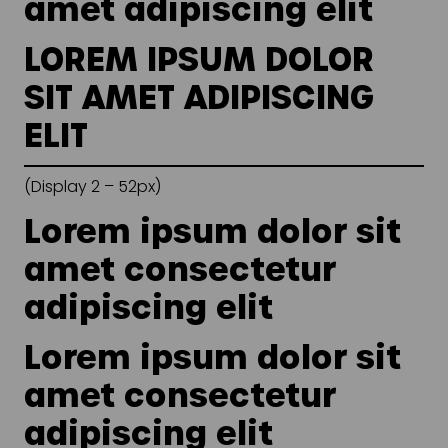
amet adipiscing elit
Snapchat annoncering
LOREM IPSUM DOLOR
LinkedIn annoncering
SIT AMET ADIPISCING
Pinterest annoncering
ELIT
TikTok annoncering
PAID SEARCH
(Display 2 – 52px)
Lorem ipsum dolor sit
Google Ads
amet consectetur
Display annoncering
adipiscing elit
YouTube annoncering
Google shopping
Lorem ipsum dolor sit
Bing Ads
amet consectetur
E-MAIL MARKETING
adipiscing elit