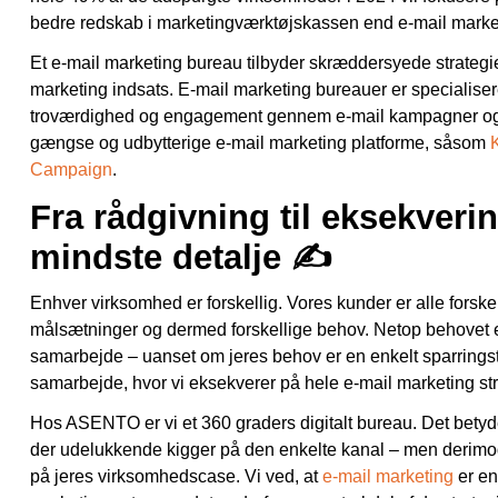
bedre redskab i marketingværktøjskassen end e-mail marketi
Et e-mail marketing bureau tilbyder skræddersyede strategie
marketing indsats. E-mail marketing bureauer er specialiser
troværdighed og engagement gennem e-mail kampagner og 
gængse og udbytterige e-mail marketing platforme, såsom
Campaign
.
Fra rådgivning til eksekveri
mindste detalje ✍️
Enhver virksomhed er forskellig. Vores kunder er alle forske
målsætninger og dermed forskellige behov. Netop behovet er 
samarbejde – uanset om jeres behov er en enkelt sparringstime
samarbejde, hvor vi eksekverer på hele e-mail marketing str
Hos ASENTO er vi et 360 graders digitalt bureau. Det betyder
der udelukkende kigger på den enkelte kanal – men derimod 
på jeres virksomhedscase. Vi ved, at
e-mail marketing
er en 