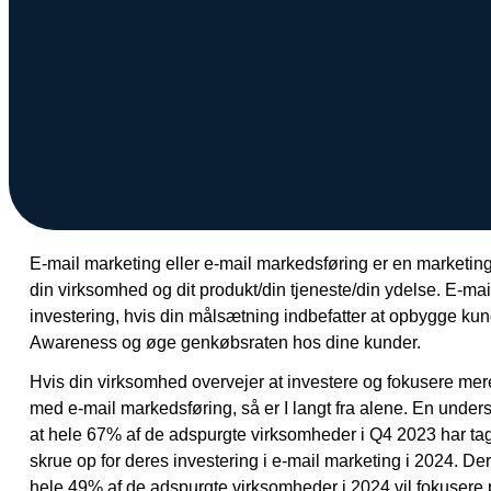
E-mail marketing eller e-mail markedsføring er en marketingdis
din virksomhed og dit produkt/din tjeneste/din ydelse. E-ma
investering, hvis din målsætning indbefatter at opbygge kun
Awareness og øge genkøbsraten hos dine kunder.
Hvis din virksomhed overvejer at investere og fokusere mere
med e-mail markedsføring, så er I langt fra alene. En under
at hele 67% af de adspurgte virksomheder i Q4 2023 har tage
skrue op for deres investering i e-mail marketing i 2024. D
hele 49% af de adspurgte virksomheder i 2024 vil fokusere p