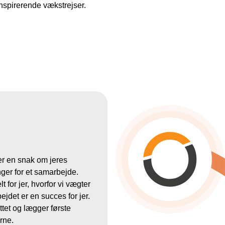
inspirerende vækstrejser.
er en snak om jeres
nger for et samarbejde.
for jer, hvorfor vi vægter
ejdet er en succes for jer.
ttet og lægger første
rne.