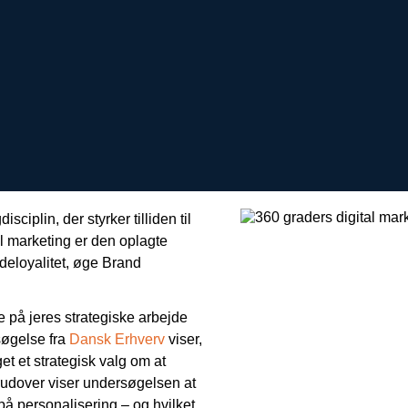
ciplin, der styrker tilliden til
il marketing er den oplagte
deloyalitet, øge Brand
 på jeres strategiske arbejde
søgelse fra
Dansk Erhverv
viser,
t et strategisk valg om at
erudover viser undersøgelsen at
å personalisering – og hvilket