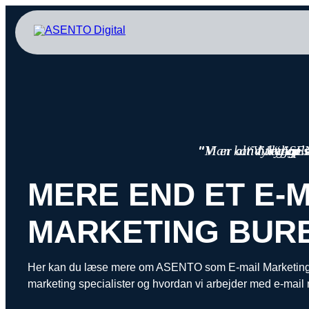
”Vi er altid trygge
“Man kan tydeligt se
“Vi kunne s
“Jeg opl
“ASENT
MERE END ET E-M
MARKETING BUR
Her kan du læse mere om ASENTO som E-mail Marketing 
marketing specialister og hvordan vi arbejder med e-mail 