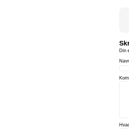
Skr
Din e
Nav
Kom
Hvad