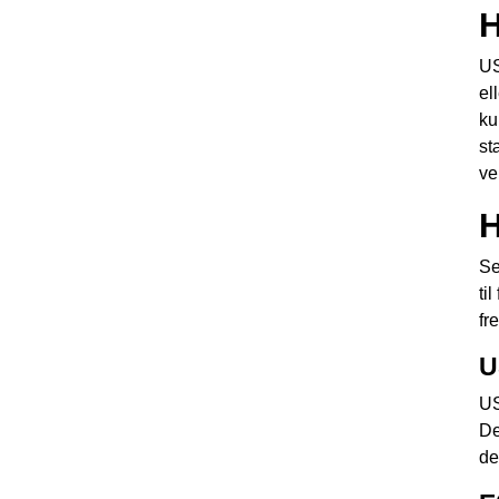
H
US
el
ku
st
ve
H
Se
ti
fr
U
US
De
de