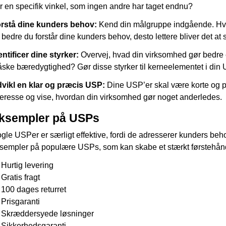
r en specifik vinkel, som ingen andre har taget endnu?
rstå dine kunders behov:
Kend din målgruppe indgående. Hva
 bedre du forstår dine kunders behov, desto lettere bliver det at 
entificer dine styrker:
Overvej, hvad din virksomhed gør bedre en
ske bæredygtighed? Gør disse styrker til kerneelementet i din 
vikl en klar og præcis USP:
Dine USP’er skal være korte og 
teresse og vise, hvordan din virksomhed gør noget anderledes.
ksempler på USPs
gle USPer er særligt effektive, fordi de adresserer kunders be
sempler på populære USPs, som kan skabe et stærkt førstehånd
Hurtig levering
Gratis fragt
100 dages returret
Prisgaranti
Skræddersyede løsninger
Sikkerhedsgaranti