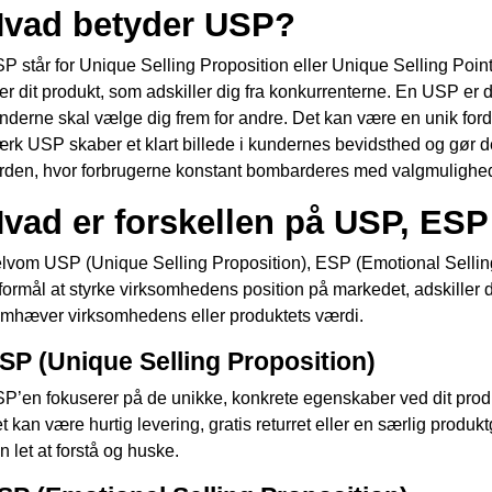
vad betyder USP?
P står for Unique Selling Proposition eller Unique Selling Point
ler dit produkt, som adskiller dig fra konkurrenterne. En USP er
nderne skal vælge dig frem for andre. Det kan være en unik forde
ærk USP skaber et klart billede i kundernes bevidsthed og gør de
rden, hvor forbrugerne konstant bombarderes med valgmulighed
vad er forskellen på USP, ESP
lvom USP (Unique Selling Proposition), ESP (Emotional Selling 
l formål at styrke virksomhedens position på markedet, adskille
emhæver virksomhedens eller produktets værdi.
SP (Unique Selling Proposition)
P’en fokuserer på de unikke, konkrete egenskaber ved dit produkt
t kan være hurtig levering, gratis returret eller en særlig produk
n let at forstå og huske.