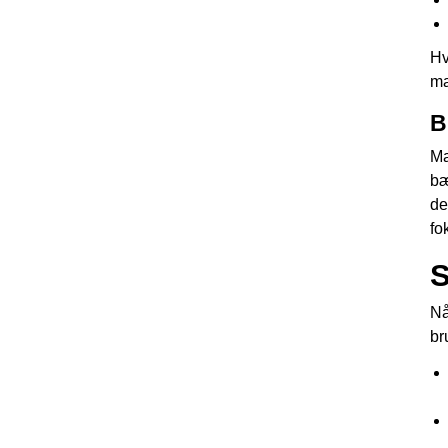
Hv
ma
B
Ma
bæ
de
fo
S
Nå
br