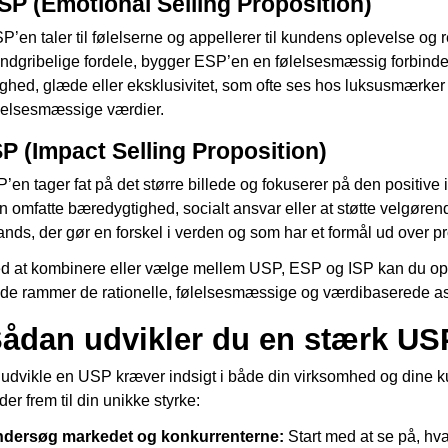
SP (Emotional Selling Proposition)
P’en taler til følelserne og appellerer til kundens oplevelse og 
ndgribelige fordele, bygger ESP’en en følelsesmæssig forbind
yghed, glæde eller eksklusivitet, som ofte ses hos luksusmærker
lelsesmæssige værdier.
SP (Impact Selling Proposition)
P’en tager fat på det større billede og fokuserer på den positive 
n omfatte bæredygtighed, socialt ansvar eller at støtte velgørend
ands, der gør en forskel i verden og som har et formål ud over pro
d at kombinere eller vælge mellem USP, ESP og ISP kan du opb
de rammer de rationelle, følelsesmæssige og værdibaserede as
ådan udvikler du en stærk US
 udvikle en USP kræver indsigt i både din virksomhed og dine kun
nder frem til din unikke styrke:
dersøg markedet og konkurrenterne:
Start med at se på, hva