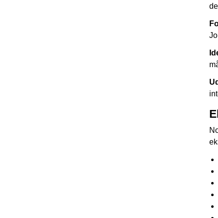
de
Fo
Jo
Id
må
Ud
in
E
No
ek