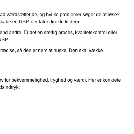
d værdsætter de, og hvilke problemer søger de at løse?
skabe en USP, der taler direkte til dem.
d andre. Er det en særlig proces, kvalitetskontrol eller
USP.
præcise, så den er nem at huske. Den skal vække
hov for bekvemmelighed, tryghed og værdi. Her er konkrete
sindtryk: