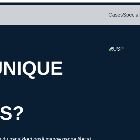
Cases
Special
Bl
SOCIAL
PAID SEARCH
E-MA
ring
Google Ads
Kampagnemai
We
oncering
Display annoncering
Leadgenereri
UNIQUE
Wh
oncering
YouTube annoncering
E-mail autom
oncering
Google shopping
cering
Bing Ads
S?
g du har sikkert også mange gange fået at