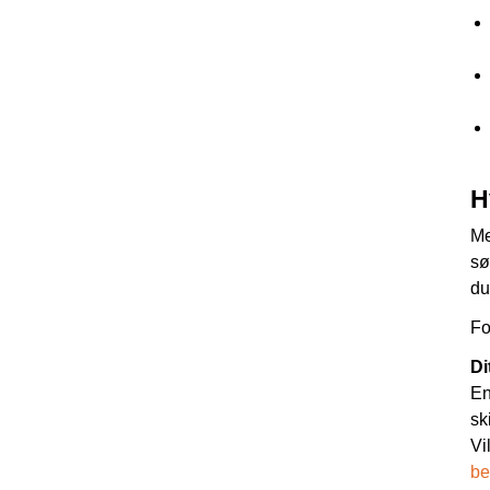
H
Me
sø
du
Fo
Di
En
sk
Vi
be