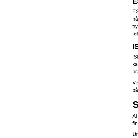
E
ES
hå
tr
fø
I
IS
ka
br
Ve
bå
S
At
fi
Un