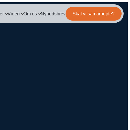
er
Viden
Om os
Nyhedsbrev
Skal vi samarbejde?
og
Mød teamet
IL MARKETING
TRACKING
ls
Server-Side Tracking
binar
Karriere
ng
itepapers
ation