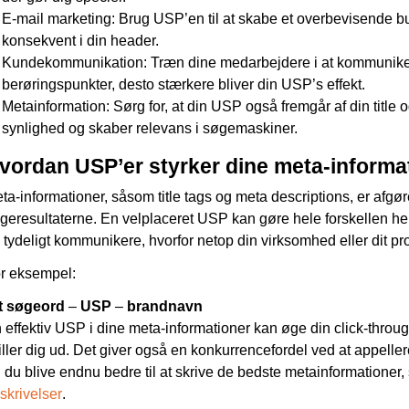
E-mail marketing: Brug USP’en til at skabe et overbevisende bu
konsekvent i din header.
Kundekommunikation: Træn dine medarbejdere i at kommuniker
berøringspunkter, desto stærkere bliver din USP’s effekt.
Metainformation: Sørg for, at din USP også fremgår af din title
synlighed og skaber relevans i søgemaskiner.
vordan USP’er styrker dine meta-informa
ta-informationer, såsom title tags og meta descriptions, er af
geresultaterne. En velplaceret USP kan gøre hele forskellen her
 tydeligt kommunikere, hvorfor netop din virksomhed eller dit pr
r eksempel:
t
søgeord
–
USP
–
brandnavn
 effektiv USP i dine meta-informationer kan øge din click-throug
iller dig ud. Det giver også en konkurrencefordel ved at appeller
l du blive endnu bedre til at skrive de bedste metainformatione
skrivelser
.