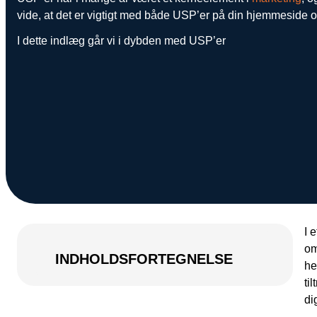
vide, at det er vigtigt med både USP’er på din hjemmeside 
I dette indlæg går vi i dybden med USP’er
I 
om
INDHOLDSFORTEGNELSE
he
ti
di