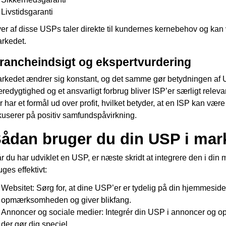
Livstidsgaranti
er af disse USPs taler direkte til kundernes kernebehov og kan væ
rkedet.
rancheindsigt og ekspertvurdering
rkedet ændrer sig konstant, og det samme gør betydningen af
redygtighed og et ansvarligt forbrug bliver ISP’er særligt rele
r har et formål ud over profit, hvilket betyder, at en ISP kan være
kuserer på positiv samfundspåvirkning.
ådan bruger du din USP i mar
r du har udviklet en USP, er næste skridt at integrere den i di
uges effektivt:
Websitet: Sørg for, at dine USP’er er tydelig på din hjemmeside,
opmærksomheden og giver blikfang.
Annoncer og sociale medier: Integrér din USP i annoncer og o
der gør dig speciel.