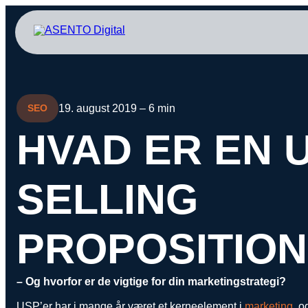
ORGANIC SEARCH
PAID 
SEO
Meta annonce
19. august 2019 – 6 min
SEO
GEO
Snapchat ann
HVAD ER EN 
Programmatic SEO
LinkedIn ann
FÅ KORTLAGT DIN AI SYNLIGHED
Pinterest ann
SELLING
TikTok annon
PROPOSITION
– Og hvorfor er de vigtige for din marketingstrategi?
USP’er har i mange år været et kerneelement i
marketing
, o