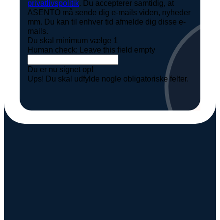
privatlivspolitik
. Du accepterer samtidig, at
ASENTO må sende dig e-mails viden, nyheder
mm. Du kan til enhver tid afmelde dig disse e-
mails.
Du skal minimum vælge 1
Human check: Leave this field empty
Du er nu signet op!
Ups! Du skal udfylde nogle obligatoriske felter.