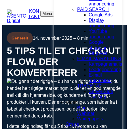
annoncering
PAID SEARCH
KON
Menu
Google Ads
TAKT
Display
annoncering
YouTube
annoncering
14. november 2025 – 8 min
Generelt
Google
shopping
5 TIPS TIL ET CHECKOUT
Bing Ads
E-MAIL MARKETING
FLOW, DER
Kampagnemails
Leadgenerering
KONVERTERER
E-mail
automation
Du gør alt det rigtige – du har de rigtige produkter, du
TRACKING
har det helt rigtige marketingmix, der er en god mængde
Server-Side
trafik til din hjemmeside, og kunderne tilføjer lystigt
Tracking
produkter til kurven. Der er dog mange, som falder fra i
Viden
Blog
løbet af checkout processen, og de får derfor ikke
Webinar
gennemført deres køb.
Whitepapers
Om os
I dette blogindlæg får du 5 tips til, hvordan du kan