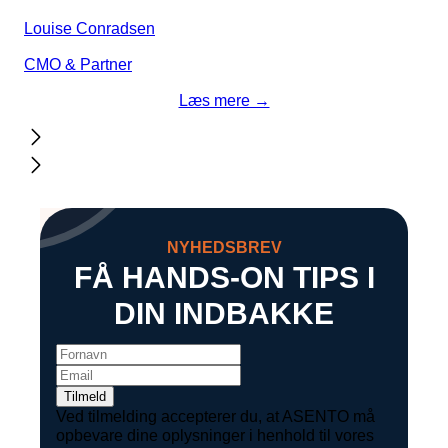
Louise Conradsen
CMO & Partner
Læs mere →
NYHEDSBREV
FÅ HANDS-ON TIPS I
DIN INDBAKKE
Ved tilmelding accepterer du, at ASENTO må
opbevare dine oplysninger i henhold til vores