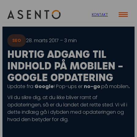
KONTAKT
Cases
28. marts 2017 – 3 min
SEO
Specialer
Viden
HURTIG ADGANG TIL
ORGANIC SEARCH
Om os
Blog
INDHOLD PÅ MOBILEN –
SEO
Nyhedsbrev
Mød teamet
GOOGLE OPDATERING
GEO
Webinar
Update fra
Google
! Pop-ups er
no-go
på mobilen
.
Karriere
Programmatic SEO
Whitepapers
Vil du sikre dig, at du ikke bliver ramt af
FÅ KORTLAGT DIN AI SYNLIGHED
opdateringen, så er du landet det rette sted. Vi vil i
dette indlæg gå i dybden med opdateringen og
hvad den betyder for dig.
PAID SOCIAL
Meta annoncering