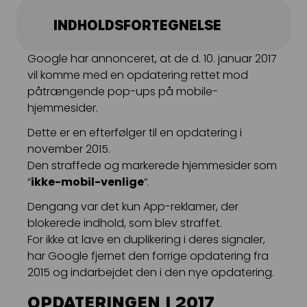
Kampagnemails
INDHOLDSFORTEGNELSE
Leadgenerering
Google har annonceret, at de d. 10. januar 2017
E-mail automation
vil komme med en opdatering rettet mod
påtrængende pop-ups på mobile-
TRACKING
hjemmesider.
Server-Side Tracking
Dette er en efterfølger til en opdatering i
november 2015.
Den straffede og markerede hjemmesider som
“
ikke-mobil-venlige
“.
Dengang var det kun App-reklamer, der
blokerede indhold, som blev straffet.
For ikke at lave en duplikering i deres signaler,
har Google fjernet den forrige opdatering fra
2015 og indarbejdet den i den nye opdatering.
OPDATERINGEN I 2017