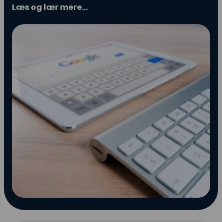
Læs og lær mere…
Snapchat annoncering
LinkedIn annoncering
Pinterest annoncering
TikTok annoncering
PAID SEARCH
Google Ads
Display annoncering
YouTube annoncering
Google shopping
Bing Ads
E-MAIL MARKETING