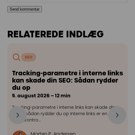
RELATEREDE INDLÆG
SEO
Tracking-parametre i interne links
kan skade din SEO: Sådan rydder
du op
5. august 2026 – 12 min
2
Tracking-parametre i interne links kan skade din
G
SEO – sådan rydder du op Interne links er en af de
f
mest kontro…
v
Morten P. Andersen