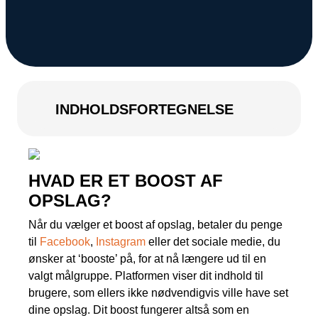
Kampagnemails
Leadgenerering
E-mail automation
TRACKING
INDHOLDSFORTEGNELSE
Server-Side Tracking
HVAD ER ET BOOST AF
OPSLAG?
Når du vælger et boost af opslag, betaler du penge
til
Facebook
,
Instagram
eller det sociale medie, du
ønsker at ‘booste’ på, for at nå længere ud til en
valgt målgruppe. Platformen viser dit indhold til
brugere, som ellers ikke nødvendigvis ville have set
dine opslag. Dit boost fungerer altså som en