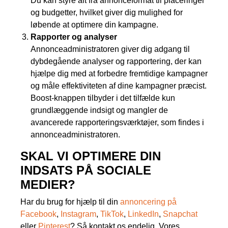
Du kan styre alt fra annonceformat til placeringer
og budgetter, hvilket giver dig mulighed for
løbende at optimere din kampagne.
Rapporter og analyser
Annonceadministratoren giver dig adgang til
dybdegående analyser og rapportering, der kan
hjælpe dig med at forbedre fremtidige kampagner
og måle effektiviteten af dine kampagner præcist.
Boost-knappen tilbyder i det tilfælde kun
grundlæggende indsigt og mangler de
avancerede rapporteringsværktøjer, som findes i
annonceadministratoren.
SKAL VI OPTIMERE DIN
INDSATS PÅ SOCIALE
MEDIER?
Har du brug for hjælp til din
annoncering på
Facebook
,
Instagram
,
TikTok
,
LinkedIn
,
Snapchat
eller
Pinterest
? Så kontakt os endelig. Vores