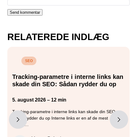
RELATEREDE INDLÆG
SEO
Tracking-parametre i interne links kan
skade din SEO: Sådan rydder du op
5. august 2026 – 12 min
2
Tracking-parametre i interne links kan skade din SEO –
G
sådan rydder du op Interne links er en af de mest
m
kontro…
g