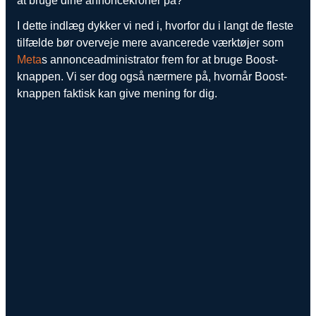
at bruge dine annoncekroner på?
Snapchat annoncering
I dette indlæg dykker vi ned i, hvorfor du i langt de fleste
tilfælde bør overveje mere avancerede værktøjer som
LinkedIn annoncering
Meta
s annonceadministrator frem for at bruge Boost-
Pinterest annoncering
knappen. Vi ser dog også nærmere på, hvornår Boost-
knappen faktisk kan give mening for dig.
TikTok annoncering
PAID SEARCH
Google Ads
Display annoncering
YouTube annoncering
Google shopping
Bing Ads
E-MAIL MARKETING