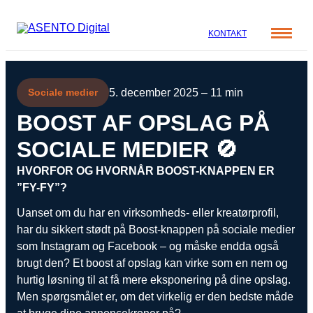
KONTAKT
Cases
5. december 2025 – 11 min
Sociale medier
Specialer
Viden
BOOST AF OPSLAG PÅ
ORGANIC SEARCH
Om os
SOCIALE MEDIER 🚫
Blog
SEO
Nyhedsbrev
Mød teamet
HVORFOR OG HVORNÅR BOOST-KNAPPEN ER
GEO
Webinar
”FY-FY”?
Karriere
Programmatic SEO
Uanset om du har en virksomheds- eller kreatørprofil,
Whitepapers
har du sikkert stødt på Boost-knappen på sociale medier
FÅ KORTLAGT DIN AI SYNLIGHED
som Instagram og Facebook – og måske endda også
brugt den? Et boost af opslag kan virke som en nem og
PAID SOCIAL
hurtig løsning til at få mere eksponering på dine opslag.
Men spørgsmålet er, om det virkelig er den bedste måde
Meta annoncering