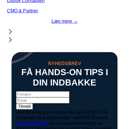
Louise Conradsen
CMO & Partner
Læs mere →
NYHEDSBREV
FÅ HANDS-ON TIPS I
DIN INDBAKKE
Ved tilmelding accepterer du, at ASENTO må
opbevare dine oplysninger i henhold til vores
privatlivspolitik
. Du accepterer samtidig, at
ASENTO må sende dig e-mails viden, nyheder