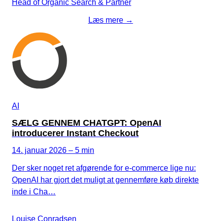
Head of Organic Search & Partner
Læs mere →
AI
SÆLG GENNEM CHATGPT: OpenAI
introducerer Instant Checkout
14. januar 2026 – 5 min
Der sker noget ret afgørende for e-commerce lige nu:
OpenAI har gjort det muligt at gennemføre køb direkte
inde i Cha…
Louise Conradsen