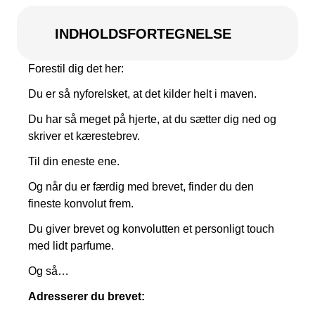
Kampagnemails
INDHOLDSFORTEGNELSE
Leadgenerering
E-mail automation
Forestil dig det her:
Du er så nyforelsket, at det kilder helt i maven.
TRACKING
Du har så meget på hjerte, at du sætter dig ned og
Server-Side Tracking
skriver et kærestebrev.
Til din eneste ene.
Og når du er færdig med brevet, finder du den
fineste konvolut frem.
Du giver brevet og konvolutten et personligt touch
med lidt parfume.
Og så…
Adresserer du brevet: