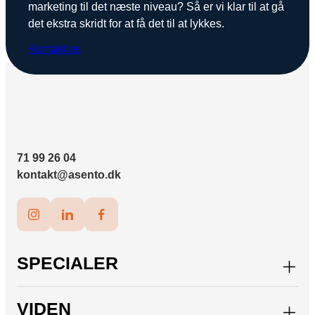
marketing til det næste niveau? Så er vi klar til at gå
det ekstra skridt for at få det til at lykkes.
Kontakt os
71 99 26 04
kontakt@asento.dk
SPECIALER
VIDEN
Paid Social