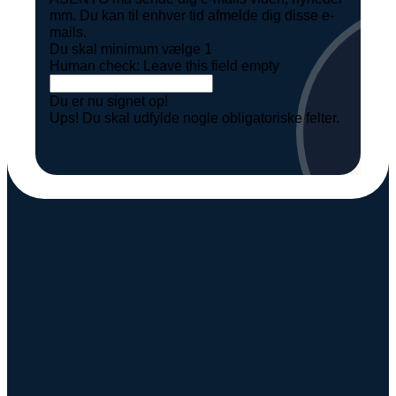
mm. Du kan til enhver tid afmelde dig disse e-
mails.
Du skal minimum vælge 1
Human check: Leave this field empty
Du er nu signet op!
Ups! Du skal udfylde nogle obligatoriske felter.