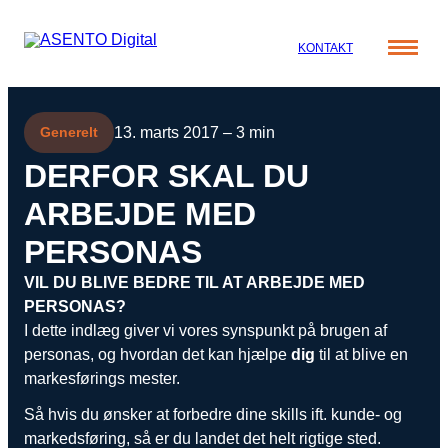
KONTAKT
Cases
13. marts 2017 – 3 min
Generelt
Specialer
Viden
DERFOR SKAL DU
ORGANIC SEARCH
Om os
ARBEJDE MED
Blog
SEO
Nyhedsbrev
Mød teamet
PERSONAS
GEO
Webinar
VIL DU BLIVE BEDRE TIL AT ARBEJDE MED
Karriere
Programmatic SEO
PERSONAS?
Whitepapers
I dette indlæg giver vi vores synspunkt på brugen af
FÅ KORTLAGT DIN AI SYNLIGHED
personas, og hvordan det kan hjælpe
dig
til at blive en
markesførings mester.
PAID SOCIAL
Så hvis du ønsker at forbedre dine skills ift. kunde- og
Meta annoncering
markedsføring, så er du landet det helt rigtige sted.