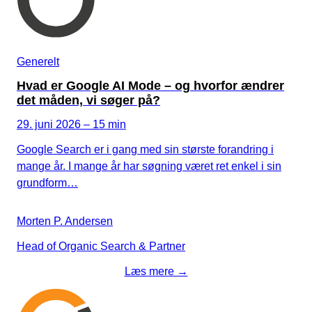
Generelt
Hvad er Google AI Mode – og hvorfor ændrer
det måden, vi søger på?
29. juni 2026 – 15 min
Google Search er i gang med sin største forandring i
mange år. I mange år har søgning været ret enkel i sin
grundform…
Morten P. Andersen
Head of Organic Search & Partner
Læs mere →