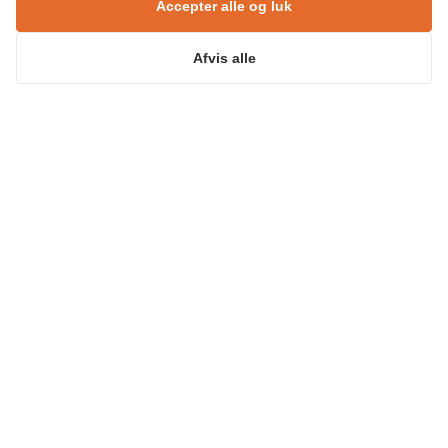
privatlivspolitik
. Du accepterer
Accepter alle og luk
samtidig, at ASENTO må sende
dig e-mails viden, nyheder mm.
Du kan til enhver tid afmelde dig
Afvis alle
disse e-mails.