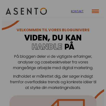
KONTAKT
Cases
VELKOMMEN TIL VORES BLOGUNIVERS
Specialer
VIDEN, DU KAN
Viden
ORGANIC SEARCH
HANDLE
PÅ
Om os
Blog
SEO
Nyhedsbrev
Mød teamet
På bloggen deler vi de vigtigste erfaringer,
GEO
Webinar
analyser og casebeskrivelser fra vores
mangeårige arbejde med digital marketing.
Karriere
Programmatic SEO
Whitepapers
Indholdet er målrettet dig, der søger indsigt
FÅ KORTLAGT DIN AI SYNLIGHED
fremfor overfladiske trends og konkrete idéer til
at styrke din marketingindsats.
PAID SOCIAL
Meta annoncering