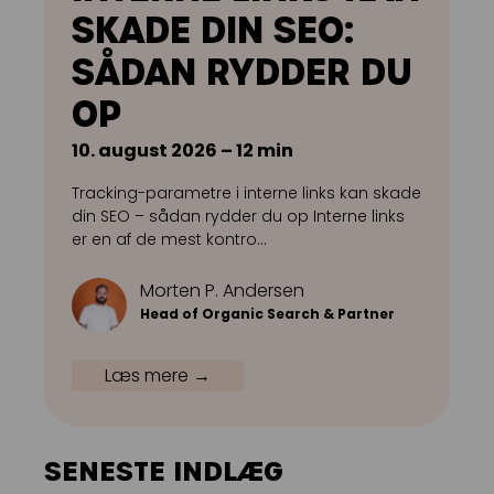
Kampagnemails
SKADE DIN SEO:
Leadgenerering
SÅDAN RYDDER DU
E-mail automation
OP
10. august 2026 – 12 min
TRACKING
Tracking-parametre i interne links kan skade
Server-Side Tracking
din SEO – sådan rydder du op Interne links
er en af de mest kontro…
Morten P. Andersen
Head of Organic Search & Partner
Læs mere →
SENESTE INDLÆG