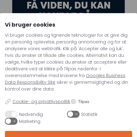
FÅ VIDEN, DU KAN
HANDLE
PÅ –
Vi bruger cookies
DIREKTE I
Vi bruger cookies og lignende teknologier for at give dig
INDBAKKEN
en personlig oplevelse, personlig annoncering og for at
analysere vores webtrafik. Klik på 'Accepter alle og luk',
hvis du ønsker at tillade alle cookies. Alternativt kan du
vælge, hvilke typer cookies du ønsker at acceptere eller
deaktivere ved at klikke på Tilpas nedenfor. I
overensstemmelse med kravene fra
Googles Business
Data Responsibility Site
sikrer vi gennemsigtighed og din
kontrol over dine data.
Cookie- og privatlivspolitik
Tilpas
Nødvendig
Statistik
Marketing
Ved tilmelding accepterer du, at
ASENTO må opbevare dine
oplysninger i henhold til vores