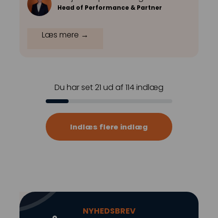
Head of Performance & Partner
Læs mere →
Du har set
21
ud af
114
indlæg
Indlæs flere indlæg
NYHEDSBREV