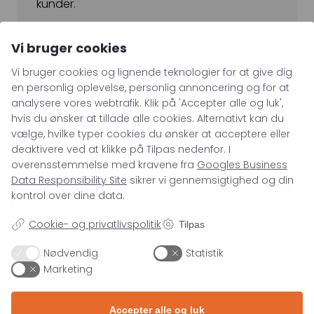
kunder.
Forstå brugernes søgeadfærd
Vi bruger cookies
Identificér om brugerne søger efter branche
termer eller anvender synonymer. Tilpas dit
Vi bruger cookies og lignende teknologier for at give dig
indhold for at imødekomme deres behov.
en personlig oplevelse, personlig annoncering og for at
analysere vores webtrafik. Klik på 'Accepter alle og luk',
Implementer klare call to action
hvis du ønsker at tillade alle cookies. Alternativt kan du
vælge, hvilke typer cookies du ønsker at acceptere eller
Sørg for, at alle dine sider indeholder
deaktivere ved at klikke på Tilpas nedenfor. I
tydelige opfordringer til handling, så
overensstemmelse med kravene fra
Googles Business
brugerne ved, hvordan de kan få mere
Data Responsibility Site
sikrer vi gennemsigtighed og din
information eller komme i kontakt med din
kontrol over dine data.
virksomhed.
Cookie- og privatlivspolitik
Tilpas
Vær nyttig
Nødvendig
Statistik
Fokuser på at levere værdifuld information,
Marketing
der hjælper potentielle kunder med at løse
deres problemer. Dette opbygger tillid og
autoritet i din branche.
Accepter alle og luk