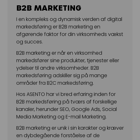
Kampagnemails
B2B MARKETING
Leadgenerering
I en kompleks og dynamisk verden af digital
markedsføring er B2B marketing en
E-mail automation
afgørende faktor for din virksomheds vækst
og succes.
TRACKING
B2B marketing er når en virksomhed
Server-Side Tracking
markedsfører sine produkter, tjenester eller
ydelser til andre virksomheder. B2B
markedsføring adskiller sig på mange
områder fra B2C markedsføring.
Hos ASENTO har vi bred erfaring inden for
B2B markedsføring på tværs af forskellige
kanaler, herunder SEO, Google Ads, Social
Media Marketing og E-mail Marketing.
B2B marketing er unik i sin karakter og kræver
en dybdegående forståelse af de