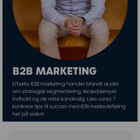
Snapchat annoncering
LinkedIn annoncering
Pinterest annoncering
TikTok annoncering
PAID SEARCH
B2B MARKETING
Google Ads
Display annoncering
Effektiv B2B marketing handler blandt andet
om strategisk segmentering, skræddersyet
YouTube annoncering
indhold og de rette kanalvalg. Læs vores 7
Google shopping
konkrete tips til succes med B2B markedsføring
her på siden!
Bing Ads
E-MAIL MARKETING