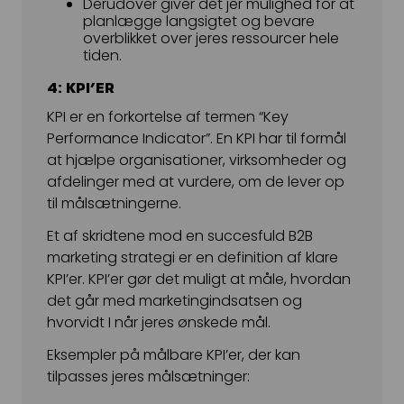
Derudover giver det jer mulighed for at
planlægge langsigtet og bevare
overblikket over jeres ressourcer hele
tiden.
4: KPI’ER
KPI er en forkortelse af termen “Key
Performance Indicator”. En KPI har til formål
at hjælpe organisationer, virksomheder og
afdelinger med at vurdere, om de lever op
til målsætningerne.
Et af skridtene mod en succesfuld B2B
marketing strategi er en definition af klare
KPI’er. KPI’er gør det muligt at måle, hvordan
det går med marketingindsatsen og
hvorvidt I når jeres ønskede mål.
Eksempler på målbare KPI’er, der kan
tilpasses jeres målsætninger: