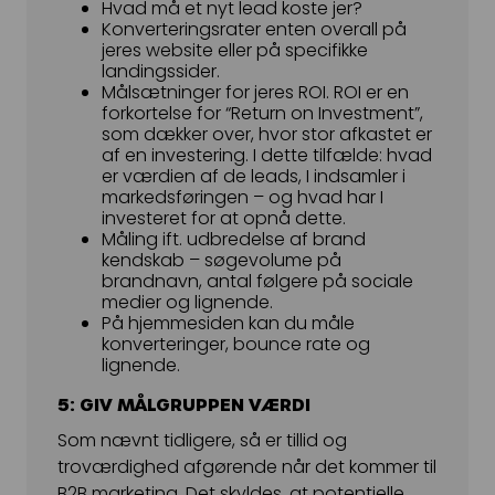
Hvad må et nyt lead koste jer?
Konverteringsrater enten overall på
jeres website eller på specifikke
landingssider.
Målsætninger for jeres ROI. ROI er en
forkortelse for “Return on Investment”,
som dækker over, hvor stor afkastet er
af en investering. I dette tilfælde: hvad
er værdien af de leads, I indsamler i
markedsføringen – og hvad har I
investeret for at opnå dette.
Måling ift. udbredelse af brand
kendskab – søgevolume på
brandnavn, antal følgere på sociale
medier og lignende.
På hjemmesiden kan du måle
konverteringer, bounce rate og
lignende.
5: GIV MÅLGRUPPEN VÆRDI
Som nævnt tidligere, så er tillid og
troværdighed afgørende når det kommer til
B2B marketing. Det skyldes, at potentielle