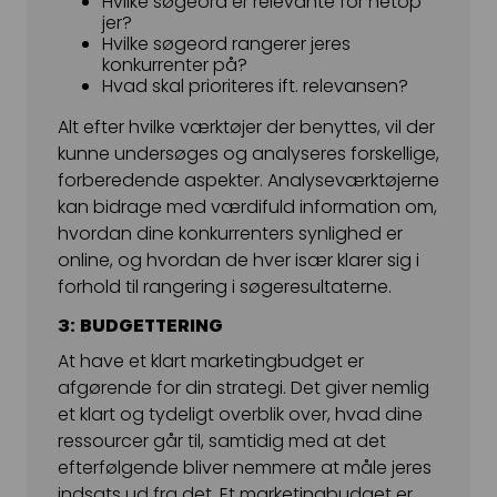
Hvilke søgeord er relevante for netop
jer?
Hvilke søgeord rangerer jeres
konkurrenter på?
Hvad skal prioriteres ift. relevansen?
Alt efter hvilke værktøjer der benyttes, vil der
kunne undersøges og analyseres forskellige,
forberedende aspekter. Analyseværktøjerne
kan bidrage med værdifuld information om,
hvordan dine konkurrenters synlighed er
online, og hvordan de hver især klarer sig i
forhold til rangering i søgeresultaterne.
3: BUDGETTERING
At have et klart marketingbudget er
afgørende for din strategi. Det giver nemlig
et klart og tydeligt overblik over, hvad dine
ressourcer går til, samtidig med at det
efterfølgende bliver nemmere at måle jeres
indsats ud fra det. Et marketingbudget er